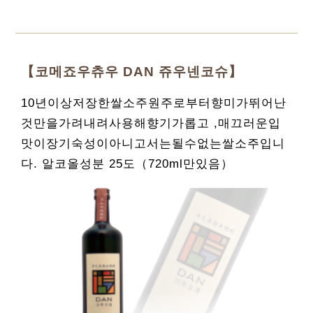
【코메죠우츄우 DAN 쥬우넨코슈】
10년이상저장한쌀소주원주로부터향미가뛰어난
것만을가려내려사용해향기가롭고 ,매끄러운입
맛이장기숙성이아니고서는될수없는쌀소주입니
다. 알코올성분 25도（720ml만있음）