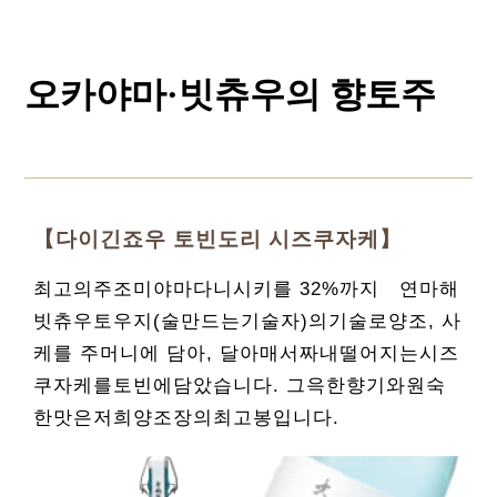
오카야마·빗츄우의 향토주
【다이긴죠우 토빈도리 시즈쿠자케】
최고의주조미야마다니시키를 32%까지 연마해
빗츄우토우지(술만드는기술자)의기술로양조, 사
케를 주머니에 담아, 달아매서짜내떨어지는시즈
쿠자케를토빈에담았습니다. 그윽한향기와원숙
한맛은저희양조장의최고봉입니다.