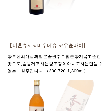
【니혼슈지코미우메슈 코우슌바이】
향토산의매실과일본술원주로담근향기롭고순한
맛으로,술을제조하는양조장이아니고서는만들수
없는매실주입니다.（300·720·1,800ml）