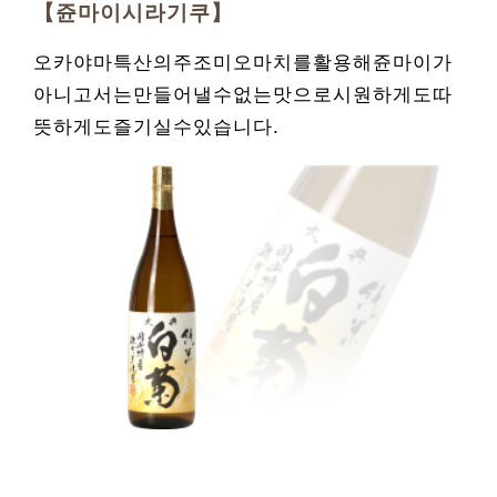
【쥰마이시라기쿠】
오카야마특산의주조미오마치를활용해쥰마이가
아니고서는만들어낼수없는맛으로시원하게도따
뜻하게도즐기실수있습니다.